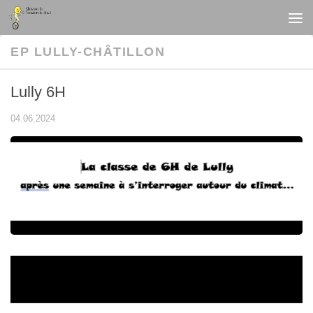
Au dessous du contenu
EP LULLY-CHÂTILLON
Lully 6H
04.06.2024