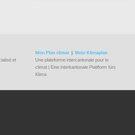
Mon Plan climat
|
Mein Klimaplan
ialisé et
Une plateforme intercantonale pour le
climat | Eine interkantonale Plattform fürs
Klima