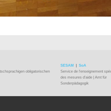
SESAM
|
SoA
tschsprachigen obligatorischen
Service de l'enseignement spéc
des mesures d'aide | Amt für
Sonderpädagogik