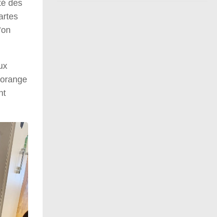
té des
artes
’on
ux
 orange
nt