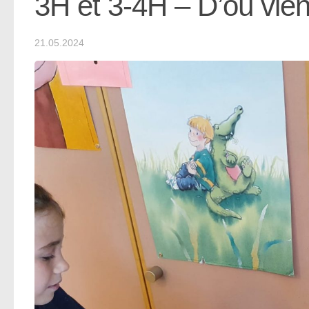
3H et 3-4H – D’où vien
21.05.2024