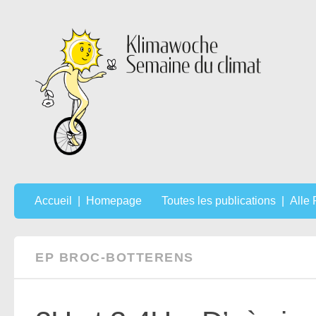
Au dessous du contenu
Accueil | Homepage
Toutes les publications | Alle
EP BROC-BOTTERENS