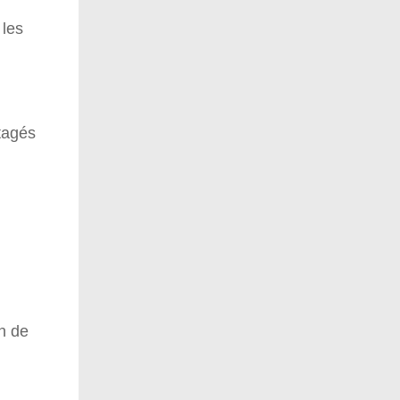
 les
rtagés
n de