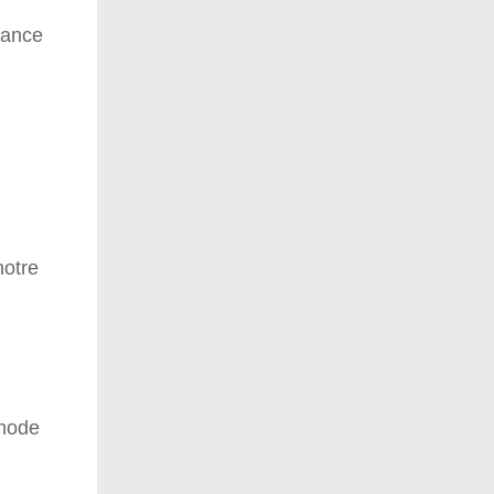
nance
notre
 mode