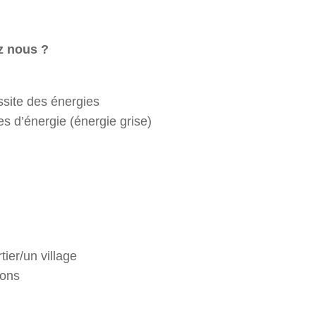
z nous ?
site des énergies
s d’énergie (énergie grise)
ier/un village
vons